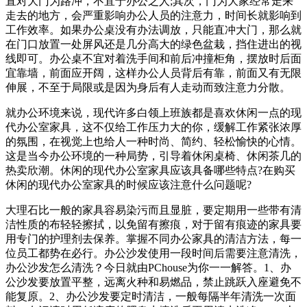
直对大门为路冲，不宜于办公之人;其次，门为大家经常走来
走去的地方，会严重影响办公人员的注意力，时间长就影响到
工作效率。如果办公桌没有办法调放，只能直冲大门，那么就
在门口放置一处屏风还是几分高大的绿色盆栽，挡住进出的视
线即可。办公桌不宜对着洗手间和前后冲撞柜角，摆放时后面
宜靠墙，前面应开阔，这样办公人员背后有靠，前面又有无限
伸展，不至于局限或是因为身后有人走动而致注意力分散。
就办公环境来说，现代许多白领上班族都是喜欢休闲一点的现
代办公室家具，这不仅给工作压力大的你，缓解工作紧张浓厚
的氛围，在视觉上也给人一种时尚、简约、轻松愉快的心情。
这是当今办公环境的一种局势，引导着休闲桌椅、休闲茶几的
热卖欣潮。休闲的现代办公室家具应该具备哪些特点?在购买
休闲的现代办公室家具的时候应该注意什么问题呢?
大理石比一般的家具容易染污而且显脏，要定期用一些带有清
洁性质的布轻轻擦拭，以免留有擦痕，对于留有痕迹的家具要
用专门的护理剂去保养。掌握不同办公家具的清洁方法，每一
位员工都势在必行。办公沙发使用一段时间后需要注意清洗，
办公沙发怎么清洗？今日就由PChouse为你一一解答。1、办
公沙发要放置平整，远离火种和易燃品，禁止跳跃入座避免不
能复原。2、办公沙发要定时清洁，一般每隔半年清洗一次面