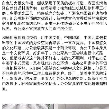
白色防火板文件柜，侧板采用了优质的板材打造，表面光滑色
泽自然舒适材质坚实，纹理清晰；棱角经过机械切割和手工打
磨，多重抛光工艺，精修成光亮如镜，可避免您因锋利边角撞
伤；组合书柜舒适的对称设计，新中式古色古香质感的橡胶木
家具搭配现代简约风格，追求一种传统修身又不失个性的生活
境界。办公桌不宜摆放在大门直冲的位置。
和民用家具有点类似，用中国文化、中国印象、中国元素包装
出来的中国风式的办公空间再增多，一直在提高。中国有悠久
的文化底蕴，办公会谈其实是一个商业环境，办公工作本身又
是一个文化环境。好多年了，办公家具一直尝试走新中式路
线，但是老实说这个路并不好走，走的也不顺利。对于在办公
中溶于中式元素，又有现代的办公环境，在办公和家中的平恒
一直把握不好。人们内心渴望办公中的中式文化风格，但是又
不想在家的环境中工作上班待见客户。终于，随着中国风的流
行，随着设计的发展，随着人们办公理念的更新，随着个性自
由发展下，轻松家庭办公的抬头，办公家具的中式化越来越明
显。