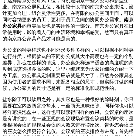
于选择南京办公屏风工位，特别是南京一些大公司和新型企
业。南京办公屏风工位，相比较于以前的南京办公桌来说，设
计更加合理，组合灵活性更多。在有限的办公空间里面，可以
同时容纳更多的员工，更利于员工之间的协同办公需求。
南京
办公家具
的审美品质也是实用性的一部分。南京办公家具在日
常使用时，影响着人们的生活环境和幸福感受。然而只有真正
的南京办公家具产品才可能是美的。
办公桌的种类样式也不同外形多种多样的，可以根据不同种类
进行分类，根据款式的不同办公桌其大小高度也有一定的个别
差异，那么在这样的情况，办公桌怎样选择适合的高度呢的高
度到底该选择多高的呢，这里小编就来为大家详细的介绍一下
办工桌。办公家具定制重要应该就是尺寸了，虽然办公家具会
因为使用者的需求不同，来配备相应的尺寸，但实际订做的时
候，办公家具的尺寸还是有一定的标准化和规范性的。
盐水除了可以钦用之外，其实它也是一种很好的除味剂，你只
需要在室内放两盆冷盐水，一至两天漆味便除。同样你也可以
将洋葱浸泡盆中，这样也可以获得同样的效果。会议桌的座次
是有讲究的，在一些正规的会议现场布置会议桌椅的时候，是
要根据会议的规模及会议的人数来进行摆座次。告诉您会议桌
的座次怎么摆更符合礼仪。会议桌的座次排位有讲究，首先根