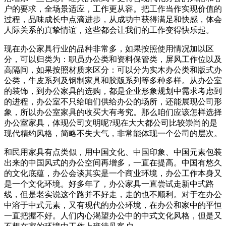
户的要求，全场景适应，工作更从容。把工作当作实现价值的
过程，品味成长中点滴进步，从成功中获得满足和快感，体会
人际关系的真挚情谊，这些都会让我们的工作变得快乐起。
现在办公家具行业的品种非常多，如果按照使用情况加以区
分，可以归类为：职员办公类和资料保管类，屏风工作位以及
高隔间，如果按照材质来区分：可以分为实木办公类和版式办
公类，牛皮系列及钢制家具和胶版系列等多种多样。从办公室
的装饰，到办公家具的选购，都是企业形象规划中需求考虑到
的进程，办公室不只给咱们供给办公的场所，还能展现公司形
象，所以办公室家具的收买大有考究。那么咱们应该怎样选择
办公室家具，体现公司文明呢?现在大大都公司比较崇尚的是
现代精约风格，简略不失大气，非常能体现一个公司的层次。
和民用家具有点类似，用中国文化、中国印象、中国元素包装
出来的中国风式的办公空间再增多，一直在提高。中国有悠久
的文化底蕴，办公会谈其实是一个商业环境，办公工作本身又
是一个文化环境。好多年了，办公家具一直尝试走新中式路
线，但是老实说这个路并不好走，走的也不顺利。对于在办公
中溶于中式元素，又有现代的办公环境，在办公和家中的平恒
一直把握不好。人们内心渴望办公中的中式文化风格，但是又