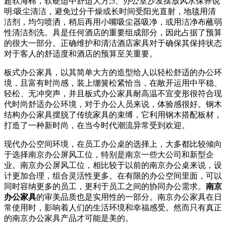
超软海棉，软硬适中舒适大方;5、办公室沙发摆放风水保养说
明:吸尘清洁，避免过分干燥或长时间受阳光直射，地毯用清
洁剂，均匀喷洒，稍后再用小嘴吸尘器吸净，或用洁净布蘸弱
性清洁剂洗。具是任何酒店的重要组成部分，因此占据了预算
的很大一部分。正确维护和清洁酒店家具对于确保其保持状态
对于客人的舒适度和酒店的预算至关重要。
板式办公家具，以其简单大方的造型给人以轻松舒适的办公环
境，且富有时尚感，装上绷簧松紧恰当，在敞开运用中平稳、
轻松、无冲突声，并且板式办公家具耐高温不宜变形很符合现
代时尚舒适办公环境，对于办公人员来说，体验感很好。钢木
结构办公家具摆脱了传统家具的束缚，它利用钢木搭配板材，
打造了一种新时尚，在当今时代潮流异常受到欢迎。
现代办公空间环境，在员工办公桌的选择上，大多都比较倾向
于选择南京办公屏风工位，特别是南京一些大公司和新型企
业。南京办公屏风工位，相比较于以前的南京办公桌来说，设
计更加合理，组合灵活性更多。在有限的办公空间里面，可以
同时容纳更多的员工，更利于员工之间的协同办公需求。
南京
办公家具
的审美品质也是实用性的一部分。南京办公家具在日
常使用时，影响着人们的生活环境和幸福感受。然而只有真正
的南京办公家具产品才可能是美的。