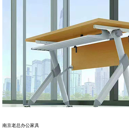
南京老总办公家具