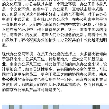
的文化底蕴，办公会谈其实是一个商业环境，办公工作本身又
是一个文化环境。好多年了，办公家具一直尝试走新中式路
线，但是老实说这个路并不好走，走的也不顺利。对于在办公
中溶于中式元素，又有现代的办公环境，在办公和家中的平恒
一直把握不好。人们内心渴望办公中的中式文化风格，但是又
不想在家的环境中工作上班待见客户。终于，随着中国风的流
行，随着设计的发展，随着人们办公理念的更新，随着个性自
由发展下，轻松家庭办公的抬头，办公家具的中式化越来越明
显。
现代办公空间环境，在员工办公桌的选择上，大多都比较倾向
于选择南京办公屏风工位，特别是南京一些大公司和新型企
业。南京办公屏风工位，相比较于以前的南京办公桌来说，设
计更加合理，组合灵活性更多。在有限的办公空间里面，可以
同时容纳更多的员工，更利于员工之间的协同办公需求。
南京
办公家具
的审美品质也是实用性的一部分。南京办公家具在日
常使用时，影响着人们的生活环境和幸福感受。然而只有真正
的南京办公家具产品才可能是美的。