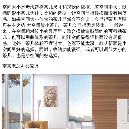
空间大小是考虑选择茶几尺寸和形状的依据。若空间不大，以
椭圆形小茶几为佳，柔和的造型，让空间显得轻松而没有局促
感。如果空间太小放大的茶几显然会不合适，会显得茶几有喧
宾夺主之势;大空间放小茶几，茶几会显得无足轻重。一般说
来，在空间相对较小的客厅里，适合摆放造型简约的可移动茶
几，也可以用曲线形的茶几，能让空间显得轻松而没有局促
感。此外，茶几体积不宜过大、色彩不能太深、款式新颖是小
空间里好的选择。同时，收纳功能很强，或者可以调节大小的
茶几，也是小空间的好选择。
南京老总办公家具