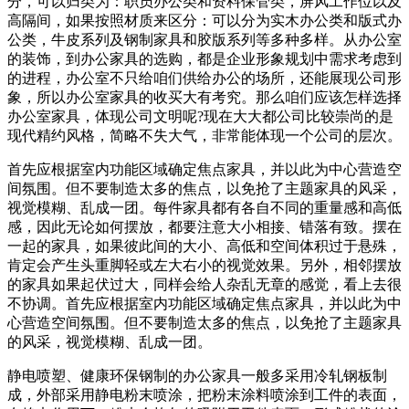
分，可以归类为：职员办公类和资料保管类，屏风工作位以及
高隔间，如果按照材质来区分：可以分为实木办公类和版式办
公类，牛皮系列及钢制家具和胶版系列等多种多样。从办公室
的装饰，到办公家具的选购，都是企业形象规划中需求考虑到
的进程，办公室不只给咱们供给办公的场所，还能展现公司形
象，所以办公室家具的收买大有考究。那么咱们应该怎样选择
办公室家具，体现公司文明呢?现在大大都公司比较崇尚的是
现代精约风格，简略不失大气，非常能体现一个公司的层次。
首先应根据室内功能区域确定焦点家具，并以此为中心营造空
间氛围。但不要制造太多的焦点，以免抢了主题家具的风采，
视觉模糊、乱成一团。每件家具都有各自不同的重量感和高低
感，因此无论如何摆放，都要注意大小相接、错落有致。摆在
一起的家具，如果彼此间的大小、高低和空间体积过于悬殊，
肯定会产生头重脚轻或左大右小的视觉效果。另外，相邻摆放
的家具如果起伏过大，同样会给人杂乱无章的感觉，看上去很
不协调。首先应根据室内功能区域确定焦点家具，并以此为中
心营造空间氛围。但不要制造太多的焦点，以免抢了主题家具
的风采，视觉模糊、乱成一团。
静电喷塑、健康环保钢制的办公家具一般多采用冷轧钢板制
成，外部采用静电粉末喷涂，把粉末涂料喷涂到工件的表面，