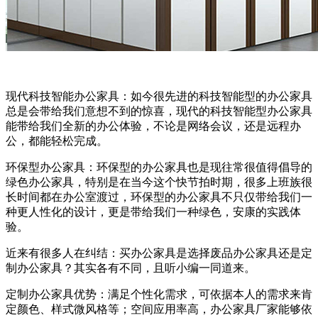
现代科技智能办公家具：如今很先进的科技智能型的办公家具
总是会带给我们意想不到的惊喜，现代的科技智能型办公家具
能带给我们全新的办公体验，不论是网络会议，还是远程办
公，都能轻松完成。
环保型办公家具：环保型的办公家具也是现往常很值得倡导的
绿色办公家具，特别是在当今这个快节拍时期，很多上班族很
长时间都在办公室渡过，环保型的办公家具不只仅带给我们一
种更人性化的设计，更是带给我们一种绿色，安康的实践体
验。
近来有很多人在纠结：买办公家具是选择废品办公家具还是定
制办公家具？其实各有不同，且听小编一同道来。
定制办公家具优势：满足个性化需求，可依据本人的需求来肯
定颜色、样式微风格等；空间应用率高，办公家具厂家能够依