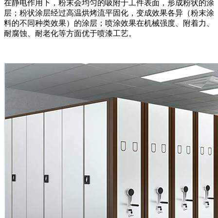
在静电作用下，粉末会均匀的吸附于工件表面，形成粉状的涂
层；粉状涂层经过高温烘烤流平固化，变成效果各异（粉末涂
料的不同种类效果）的涂层；喷涂效果在机械强度、附着力、
耐腐蚀、耐老化等方面优于喷漆工艺。