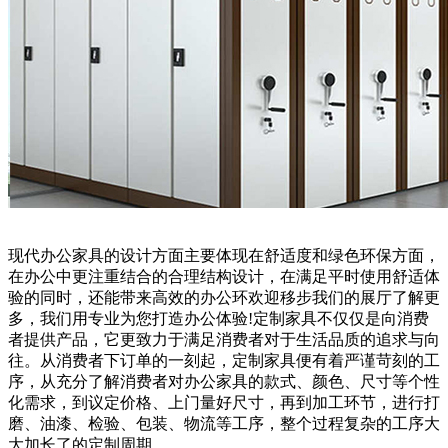
现代办公家具的设计方面主要体现在舒适度和绿色环保方面，
在办公中更注重结合的合理结构设计，在满足平时使用舒适体
验的同时，还能带来高效的办公环欢迎移步我们的展厅了解更
多，我们用专业为您打造办公体验!定制家具不仅仅是向消费
者提供产品，它更致力于满足消费者对于生活品质的追求与向
往。从消费者下订单的一刻起，定制家具便有着严谨苛刻的工
序，从充分了解消费者对办公家具的款式、颜色、尺寸等个性
化需求，到议定价格、上门量好尺寸，再到加工环节，进行打
磨、油漆、检验、包装、物流等工序，整个过程复杂的工序大
大加长了的定制周期。