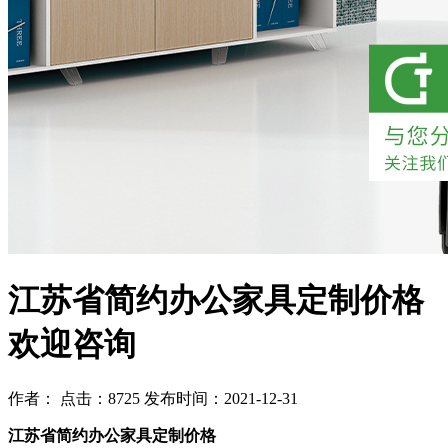
江苏省简约办公家具定制价格
欢迎咨询
作者： 点击：8725 发布时间：2021-12-31
江苏省简约办公家具定制价格