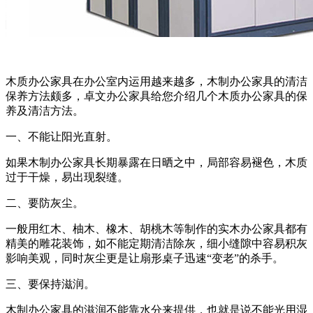
木质办公家具在办公室内运用越来越多，木制办公家具的清洁
保养方法颇多，卓文办公家具给您介绍几个木质办公家具的保
养及清洁方法。
一、不能让阳光直射。
如果木制办公家具长期暴露在日晒之中，局部容易褪色，木质
过于干燥，易出现裂缝。
二、要防灰尘。
一般用红木、柚木、橡木、胡桃木等制作的实木办公家具都有
精美的雕花装饰，如不能定期清洁除灰，细小缝隙中容易积灰
影响美观，同时灰尘更是让扇形桌子迅速“变老”的杀手。
三、要保持滋润。
木制办公家具的滋润不能靠水分来提供，也就是说不能光用湿