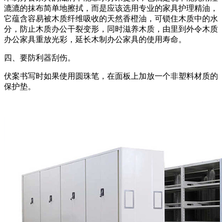
漉漉的抹布简单地擦拭，而是应该选用专业的家具护理精油，
它蕴含容易被木质纤维吸收的天然香橙油，可锁住木质中的水
分，防止木质办公干裂变形，同时滋养木质，由里到外令木质
办公家具重放光彩，延长木制办公家具的使用寿命。
四、要防利器刮伤。
伏案书写时如果使用圆珠笔，在面板上加放一个非塑料材质的
保护垫。