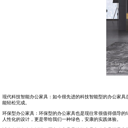
现代科技智能办公家具：如今很先进的科技智能型的办公家具
能轻松完成。
环保型办公家具：环保型的办公家具也是现往常很值得倡导的
人性化的设计，更是带给我们一种绿色，安康的实践体验。