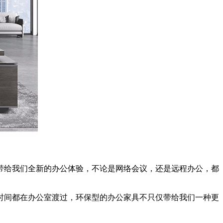
带给我们全新的办公体验，不论是网络会议，还是远程办公，都
时间都在办公室渡过，环保型的办公家具不只仅带给我们一种更