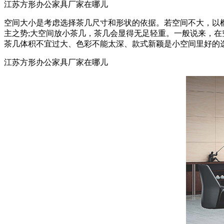
江苏方形办公家具厂家在哪儿
空间大小是考虑选择茶几尺寸和形状的依据。若空间不大，以
主之势;大空间放小茶几，茶几会显得无足轻重。一般说来，
茶几体积不宜过大、色彩不能太深、款式新颖是小空间里好的
江苏方形办公家具厂家在哪儿