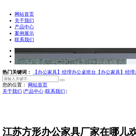
网站首页
关于我们
产品中心
案例展示
联系我们
热门关键词：
【办公家具】经理办公桌班台
【办公家具】经理桌
您的位置：
网站首页
关于我们
|
产品中心
|
联系我们
|
江苏方形办公家具厂家在哪儿