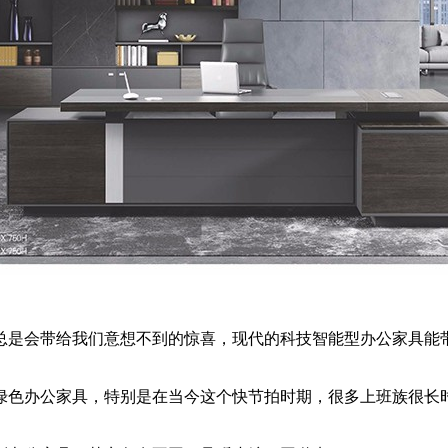
总是会带给我们意想不到的惊喜，现代的科技智能型办公家具能
绿色办公家具，特别是在当今这个快节拍时期，很多上班族很长