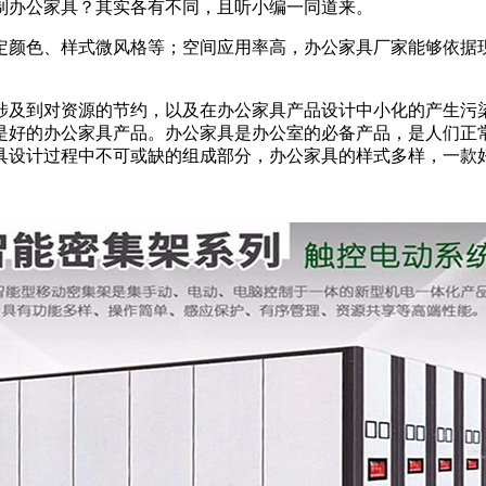
制办公家具？其实各有不同，且听小编一同道来。
定颜色、样式微风格等；空间应用率高，办公家具厂家能够依据
涉及到对资源的节约，以及在办公家具产品设计中小化的产生污
是好的办公家具产品。办公家具是办公室的必备产品，是人们正
具设计过程中不可或缺的组成部分，办公家具的样式多样，一款