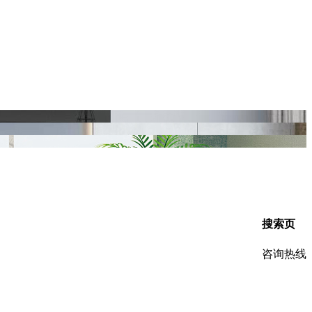
搜索页
咨询热线