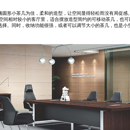
椭圆形小茶几为佳，柔和的造型，让空间显得轻松而没有局促感
在空间相对较小的客厅里，适合摆放造型简约的可移动茶几，也可
选择。同时，收纳功能很强，或者可以调节大小的茶几，也是小