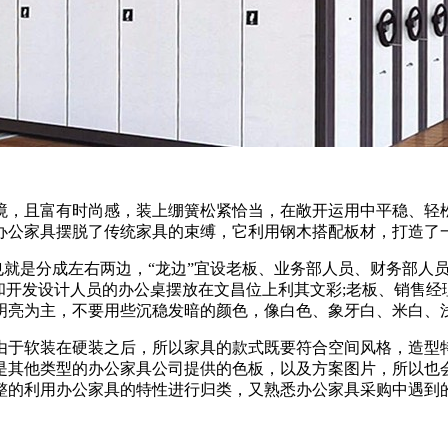
境，且富有时尚感，装上绷簧松紧恰当，在敞开运用中平稳、轻
办公家具摆脱了传统家具的束缚，它利用钢木搭配板材，打造了
，也就是分成左右两边，“龙边”宜设老板、业务部人员、财务部人
和开发设计人员的办公桌摆放在文昌位上利其文彩;老板、销售
明亮为主，不要用些沉稳发暗的颜色，像白色、象牙白、米白、
由于软装在硬装之后，所以家具的款式既要符合空间风格，造型
是其他类型的办公家具公司提供的色板，以及方案图片，所以也
整的利用办公家具的特性进行归类，又熟悉办公家具采购中遇到