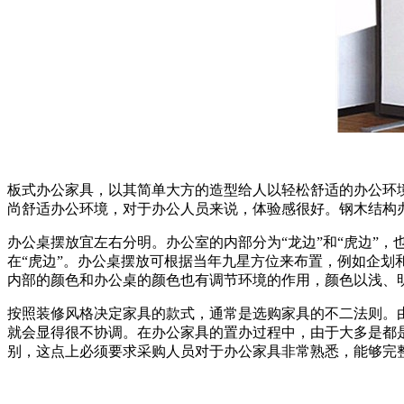
板式办公家具，以其简单大方的造型给人以轻松舒适的办公环
尚舒适办公环境，对于办公人员来说，体验感很好。钢木结构
办公桌摆放宜左右分明。办公室的内部分为“龙边”和“虎边”
在“虎边”。办公桌摆放可根据当年九星方位来布置，例如企划
内部的颜色和办公桌的颜色也有调节环境的作用，颜色以浅、
按照装修风格决定家具的款式，通常是选购家具的不二法则。
就会显得很不协调。在办公家具的置办过程中，由于大多是都
别，这点上必须要求采购人员对于办公家具非常熟悉，能够完