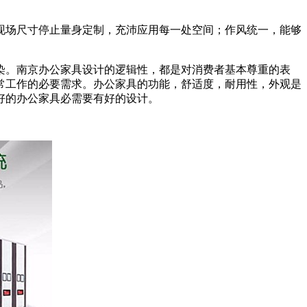
现场尺寸停止量身定制，充沛应用每一处空间；作风统一，能够
染。南京办公家具设计的逻辑性，都是对消费者基本尊重的表
常工作的必要需求。办公家具的功能，舒适度，耐用性，外观是
好的办公家具必需要有好的设计。