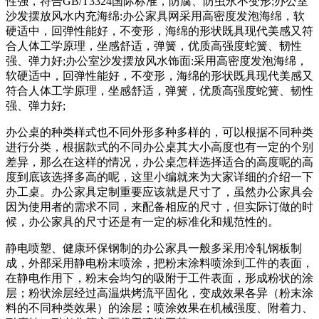
性强，符合GB/T3324国际标准，防腐、防虫永不变形;办公室
沙发摆放风水内充海绵:办公家具网采用高密度发泡海绵，软
硬适中，回弹性能好，不变形，海绵的形状既具现代美感又符
合人体工学原理，坐感舒适，弹簧，优质高强度蛇簧、韧性
强、弹力好;办公室沙发摆放风水饰面:采用高密度发泡海绵，
软硬适中，回弹性能好，不变形，海绵的形状既具现代美感又
符合人体工学原理，坐感舒适，弹簧，优质高强度蛇簧、韧性
强、弹力好;
办公桌的种类样式也不同外形多种多样的，可以根据不同种类
进行分类，根据款式的不同办公桌其大小高度也有一定的个别
差异，那么在这样的情况，办公桌怎样选择适合的高度呢的高
度到底该选择多高的呢，这里小编就来为大家详细的介绍一下
办工桌。办公家具定制重要应该就是尺寸了，虽然办公家具会
因为使用者的需求不同，来配备相应的尺寸，但实际订做的时
候，办公家具的尺寸还是有一定的标准化和规范性的。
静电喷塑、健康环保钢制的办公家具一般多采用冷轧钢板制
成，外部采用静电粉末喷涂，把粉末涂料喷涂到工件的表面，
在静电作用下，粉末会均匀的吸附于工件表面，形成粉状的涂
层；粉状涂层经过高温烘烤流平固化，变成效果各异（粉末涂
料的不同种类效果）的涂层；喷涂效果在机械强度、附着力、