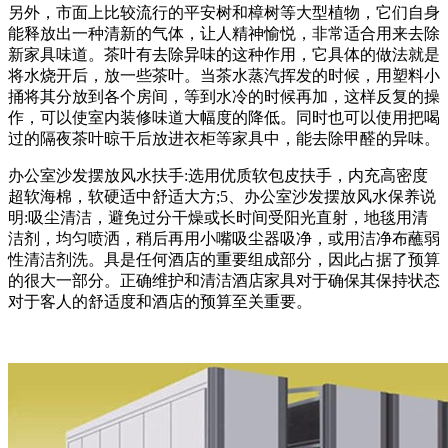
另外，市面上比较流行的平安树和樟树等大型植物，它们自身
能释放出一种清新的气体，让人精神愉悦，非常适合用来去除
新家具味道。茶叶有去除异味的这种作用，它具体的做法就是
将水烧开后，放一些茶叶。当茶水蒸汽挥发的时候，用塑料小
捅将其分放到各个房间，等到水冷的时候再加，这样反复的操
作，可以使室内装修味道大幅度的降低。同时也可以使用把喝
过的隔夜茶叶晾干后放进衣柜等家具中，能去除甲醛的异味。
办公室沙发摆放风水扶手:选用优质软包皮扶手，内充高密度
超软海棉，软硬适中舒适大方;5、办公室沙发摆放风水保养说
明:吸尘清洁，避免过分干燥或长时间受阳光直射，地毯用清
洁剂，均匀喷洒，稍后再用小嘴吸尘器吸净，或用洁净布蘸弱
性清洁剂洗。具是任何酒店的重要组成部分，因此占据了预算
的很大一部分。正确维护和清洁酒店家具对于确保其保持状态
对于客人的舒适度和酒店的预算至关重要。