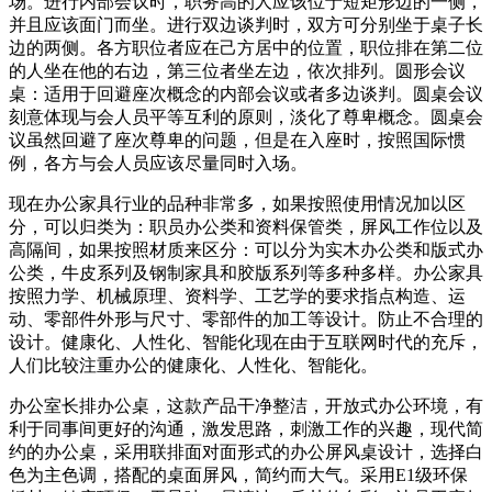
场。进行内部会议时，职务高的人应该位于短矩形边的一侧，
并且应该面门而坐。进行双边谈判时，双方可分别坐于桌子长
边的两侧。各方职位者应在己方居中的位置，职位排在第二位
的人坐在他的右边，第三位者坐左边，依次排列。圆形会议
桌：适用于回避座次概念的内部会议或者多边谈判。圆桌会议
刻意体现与会人员平等互利的原则，淡化了尊卑概念。圆桌会
议虽然回避了座次尊卑的问题，但是在入座时，按照国际惯
例，各方与会人员应该尽量同时入场。
现在办公家具行业的品种非常多，如果按照使用情况加以区
分，可以归类为：职员办公类和资料保管类，屏风工作位以及
高隔间，如果按照材质来区分：可以分为实木办公类和版式办
公类，牛皮系列及钢制家具和胶版系列等多种多样。办公家具
按照力学、机械原理、资料学、工艺学的要求指点构造、运
动、零部件外形与尺寸、零部件的加工等设计。防止不合理的
设计。健康化、人性化、智能化现在由于互联网时代的充斥，
人们比较注重办公的健康化、人性化、智能化。
办公室长排办公桌，这款产品干净整洁，开放式办公环境，有
利于同事间更好的沟通，激发思路，刺激工作的兴趣，现代简
约的办公桌，采用联排面对面形式的办公屏风桌设计，选择白
色为主色调，搭配的桌面屏风，简约而大气。采用E1级环保