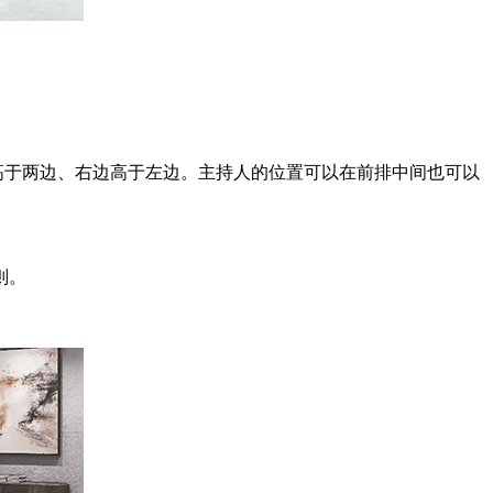
高于两边、右边高于左边。主持人的位置可以在前排中间也可以
原则。