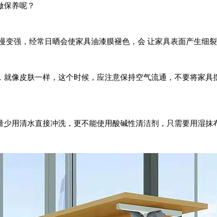
做保养呢？
慢变强，经常日晒会使家具油漆膜褪色，会 让家具表面产生细
就像皮肤一样，这个时候，应注意保持空气流通，不要将家具摆放
量少用清水直接冲洗，更不能使用酸碱性清洁剂，只需要用湿抹