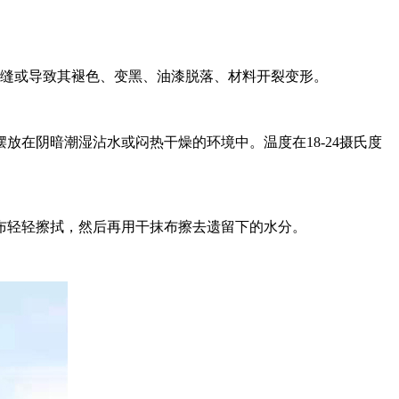
裂缝或导致其褪色、变黑、油漆脱落、材料开裂变形。
在阴暗潮湿沾水或闷热干燥的环境中。温度在18-24摄氏度
布轻轻擦拭，然后再用干抹布擦去遗留下的水分。