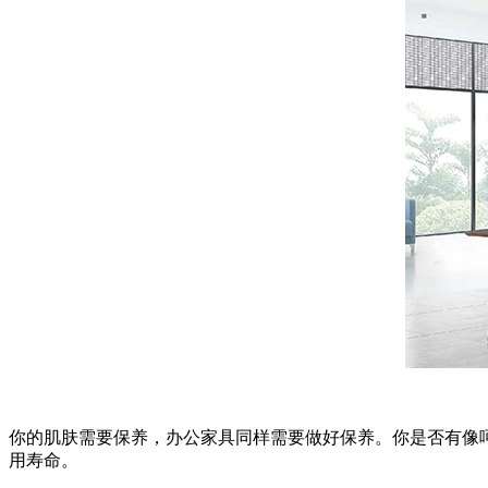
你的肌肤需要保养，办公家具同样需要做好保养。你是否有像
用寿命。