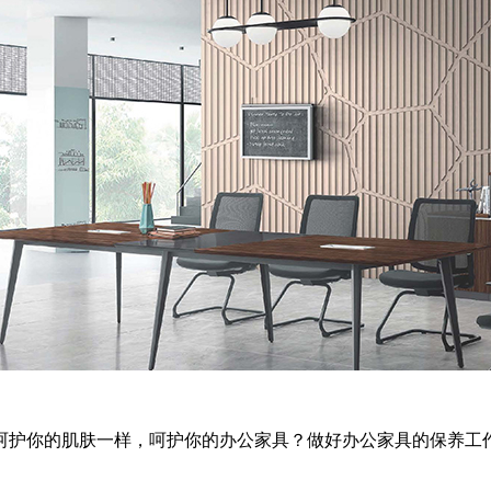
呵护你的肌肤一样，呵护你的办公家具？做好办公家具的保养工