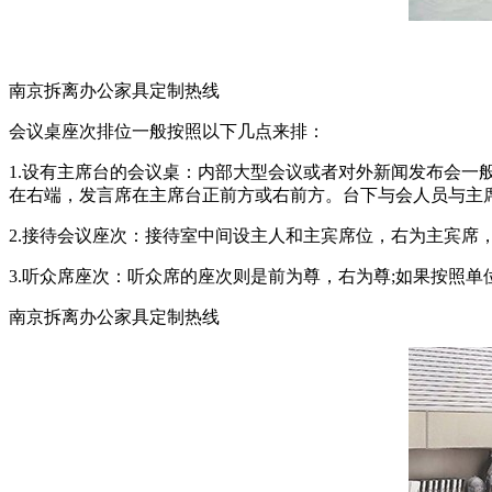
南京拆离办公家具定制热线
会议桌座次排位一般按照以下几点来排：
1.设有主席台的会议桌：内部大型会议或者对外新闻发布会
在右端，发言席在主席台正前方或右前方。台下与会人员与主
2.接待会议座次：接待室中间设主人和主宾席位，右为主宾
3.听众席座次：听众席的座次则是前为尊，右为尊;如果按
南京拆离办公家具定制热线