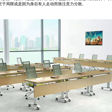
至于局限或是因为身后有人走动而致注意力分散。