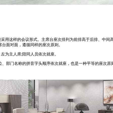
一般采用这样的会议形式。主席台座次排列为前排高于后排、中间
席台面对面，遵循同样的座次原则。
席，左为主人席;陪同人员依次就座。
照单位、部门名称的拼音字头顺序依次就座，也是一种平等的座次