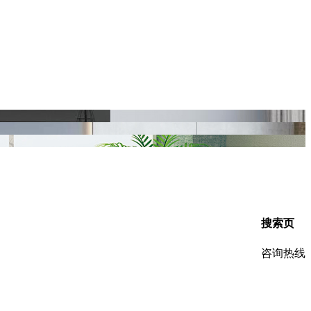
搜索页
咨询热线