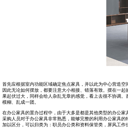
首先应根据室内功能区域确定焦点家具，并以此为中心营造空
因此无论如何摆放，都要注意大小相接、错落有致。摆在一起
果起伏过大，同样会给人杂乱无章的感觉，看上去很不协调。
模糊、乱成一团。
在办公家具的置办过程中，由于大多是都是其他类型的办公家
采购人员对于办公家具非常熟悉，能够完整的利用办公家具的
加以区分，可以归类为：职员办公类和资料保管类，屏风工作