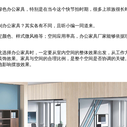
绿色办公家具，特别是在当今这个快节拍时期，很多上班族很长
制办公家具？其实各有不同，且听小编一同道来。
定颜色、样式微风格等；空间应用率高，办公家具厂家能够依据
此选择办公家具时，一定要从室内空间的整体效果出发，从工作
装饰效果。家具与空间的合理比例，是整个空间是否协调的关键
地影响摆放效果。