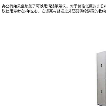
办公椅如果坐垫脏了可以用清洁液清洗。对于价格低廉的办公椅
议使用寿命在2年左右。在漂亮与舒适之外还要供给满意的收