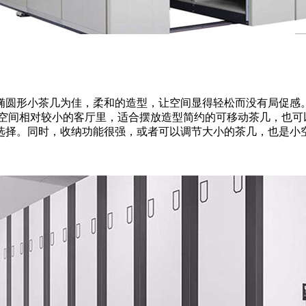
椭圆形小茶几为佳，柔和的造型，让空间显得轻松而没有局促感
在空间相对较小的客厅里，适合摆放造型简约的可移动茶几，也可
选择。同时，收纳功能很强，或者可以调节大小的茶几，也是小