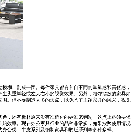
觉模糊、乱成一团。每件家具都有各自不同的重量感和高低感，
产生头重脚轻或左大右小的视觉效果。另外，相邻摆放的家具如
氛围。但不要制造太多的焦点，以免抢了主题家具的风采，视觉
式色，还有板材原来没有准确化的标准来判别，这点上必须要求
采购效率。现在办公家具行业的品种非常多，如果按照使用情况
式办公类，牛皮系列及钢制家具和胶版系列等多种多样。