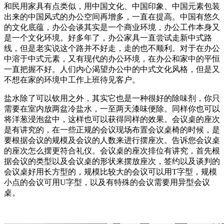
和民用家具有点类似，用中国文化、中国印象、中国元素包装
出来的中国风式的办公空间再增多，一直在提高。中国有悠久
的文化底蕴，办公会谈其实是一个商业环境，办公工作本身又
是一个文化环境。好多年了，办公家具一直尝试走新中式路
线，但是老实说这个路并不好走，走的也不顺利。对于在办公
中溶于中式元素，又有现代的办公环境，在办公和家中的平恒
一直把握不好。人们内心渴望办公中的中式文化风格，但是又
不想在家的环境中工作上班待见客户。
盐水除了可以钦用之外，其实它也是一种很好的除味剂，你只
需要在室内放两盆冷盐水，一至两天漆味便除。同样你也可以
将洋葱浸泡盆中，这样也可以获得同样的效果。会议桌的座次
是有讲究的，在一些正规的会议现场布置会议桌椅的时候，是
要根据会议的规模及会议的人数来进行摆座次。告诉您会议桌
的座次怎么摆更符合礼仪。会议桌的座次排位有讲究，首先根
据会议的类型以及会议桌的形状来摆放座次，签约以及谈判的
会议桌好用长方型的，规模比较大的会议可以用T字型，规模
小点的会议可用U字型，以及有特殊的会议需要用异型会议
桌。