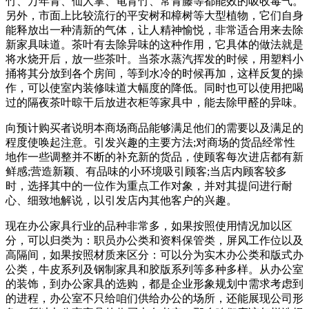
竹、万年青、仙人掌、龟背竹、常青藤等都能效的吸收毒气。
另外，市面上比较流行的平安树和樟树等大型植物，它们自身
能释放出一种清新的气体，让人精神愉悦，非常适合用来去除
新家具味道。茶叶有去除异味的这种作用，它具体的做法就是
将水烧开后，放一些茶叶。当茶水蒸汽挥发的时候，用塑料小
捅将其分放到各个房间，等到水冷的时候再加，这样反复的操
作，可以使室内装修味道大幅度的降低。同时也可以使用把喝
过的隔夜茶叶晾干后放进衣柜等家具中，能去除甲醛的异味。
向预计购买者说明本商场商品能够满足他们的需要以及满足的
程度使唤起注意。引发兴趣的主要方法;对商场的货品经常性
地作一些调整并不断的补充新的货品，使顾客每次进店都有新
鲜感;营造新颖、有品味的小环境吸引顾客;当店内顾客较多
时，选择其中的一位作为重点工作对象，并对其提问进行耐
心、细致地解说，以引发店内其他客户的兴趣。
现在办公家具行业的品种非常多，如果按照使用情况加以区
分，可以归类为：职员办公类和资料保管类，屏风工作位以及
高隔间，如果按照材质来区分：可以分为实木办公类和版式办
公类，牛皮系列及钢制家具和胶版系列等多种多样。从办公室
的装饰，到办公家具的选购，都是企业形象规划中需求考虑到
的进程，办公室不只给咱们供给办公的场所，还能展现公司形