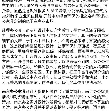
应的处理,有一种污染,晚也应该注意。装修后,办公家具定制是
主要的工作,大量的办公家具制造商,与绿色定制迹象来吸引消
费者。显然是意识到很多人,除了装修,办公家具是室内空气污
染,和许多企业抓住机遇,开始争夺绿色环保的概念,各种环保办
公家具定制的毯子在商业市场。
经理办公桌，简洁的设计中却充满感情，平静中蕴涵无限张
力，惊艳的外表下却有着无与伦比的功能性。真正的美源自对
细节的执着，于平凡中寻找不凡。不需要思考即可直观的感受
她，这是我们希望呈现的设计。健康环保加厚面板，密度板打
磨而成，甲醛释放量达到E1级，环保标准，面板厚度2.5CM无
毒无味安全。组合办公会议桌椅，这款洽谈桌带滑动轮，轻巧
方便，可任意拼接，只要你敢想，就没有做不到的，为办公生
活增添一丝色彩。经典的款式，更符合现代化办公的风格和客
户的要求，全场景适应，工作更从容。把工作当作实现价值的
过程，品味成长中点滴进步，从成功中获得满足和快感，体会
人际关系的真挚情谊，这些都会让我们的工作变得快乐起。
南京办公家具
设计为保护环境作出了重要贡献。南京办公家具
涉及到对资源的节约，以及在办公家具产品设计中小化的产生
污染。南京办公家具设计的逻辑性，都是对消费者基本尊重的
表达。南京办公家具并不是越贵越好，要选择对的、适合的，