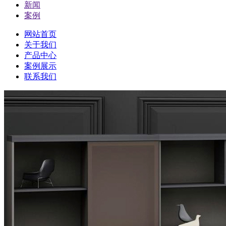
新闻
案例
网站首页
关于我们
产品中心
案例展示
联系我们