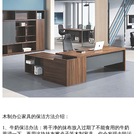
木制办公家具的保洁方法介绍：
1、牛奶保洁办法：将干净的抹布放入过期了不能食用的牛奶
里浸一下，再用这块抹布擦桌子等木制家具。你会发现去除污