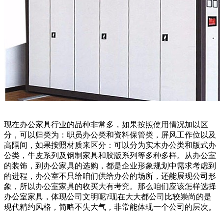
现在办公家具行业的品种非常多，如果按照使用情况加以区
分，可以归类为：职员办公类和资料保管类，屏风工作位以及
高隔间，如果按照材质来区分：可以分为实木办公类和版式办
公类，牛皮系列及钢制家具和胶版系列等多种多样。从办公室
的装饰，到办公家具的选购，都是企业形象规划中需求考虑到
的进程，办公室不只给咱们供给办公的场所，还能展现公司形
象，所以办公室家具的收买大有考究。那么咱们应该怎样选择
办公室家具，体现公司文明呢?现在大大都公司比较崇尚的是
现代精约风格，简略不失大气，非常能体现一个公司的层次。