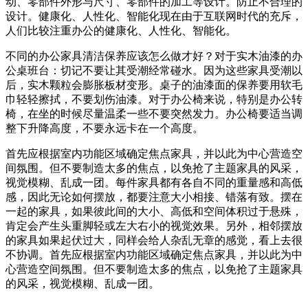
动、零部件外形与尺寸、零部件的加工等设计。防止不合理的
设计。健康化、人性化、智能化现在由于互联网时代的充斥，
人们比较注重办公的健康化、人性化、智能化。
不同的办公家具清洁保养应该怎么做才好？对于实木油漆的办
公桌班台：切记不要让其受潮经常碰水。因为这些家具受潮以
后，实木颗粒会膨胀板材变形。桌子的油漆面的保养要用软毛
巾轻轻擦拭，不要划伤油漆。对于办公椅来说，特别是办公转
椅，在坐的时候尽量温柔一些不要突然发力。办公椅要适当调
整下升降高度，不要永远卡在一个高度。
首先应根据室内功能区域确定焦点家具，并以此为中心营造空
间氛围。但不要制造太多的焦点，以免抢了主题家具的风采，
视觉模糊、乱成一团。每件家具都有各自不同的重量感和高低
感，因此无论如何摆放，都要注意大小相接、错落有致。摆在
一起的家具，如果彼此间的大小、高低和空间体积过于悬殊，
肯定会产生头重脚轻或左大右小的视觉效果。另外，相邻摆放
的家具如果起伏过大，同样会给人杂乱无章的感觉，看上去很
不协调。首先应根据室内功能区域确定焦点家具，并以此为中
心营造空间氛围。但不要制造太多的焦点，以免抢了主题家具
的风采，视觉模糊、乱成一团。