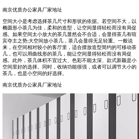
南京优质办公家具厂家地址
空间大小是考虑选择茶几尺寸和形状的依据。若空间不大，以
椭圆形小茶几为佳，柔和的造型，让空间显得轻松而没有局促
感。如果空间太小放大的茶几显然会不合适，会显得茶几有喧
宾夺主之势;大空间放小茶几，茶几会显得无足轻重。一般说
来，在空间相对较小的客厅里，适合摆放造型简约的可移动茶
几，也可以用曲线形的茶几，能让空间显得轻松而没有局促
感。此外，茶几体积不宜过大、色彩不能太深、款式新颖是小
空间里好的选择。同时，收纳功能很强，或者可以调节大小的
茶几，也是小空间的好选择。
南京优质办公家具厂家地址