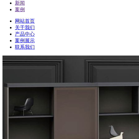
新闻
案例
网站首页
关于我们
产品中心
案例展示
联系我们