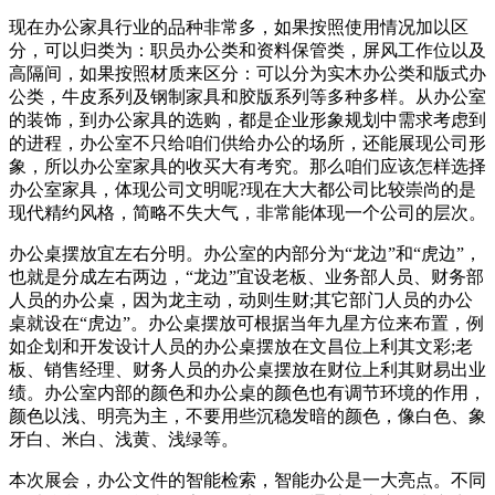
现在办公家具行业的品种非常多，如果按照使用情况加以区
分，可以归类为：职员办公类和资料保管类，屏风工作位以及
高隔间，如果按照材质来区分：可以分为实木办公类和版式办
公类，牛皮系列及钢制家具和胶版系列等多种多样。从办公室
的装饰，到办公家具的选购，都是企业形象规划中需求考虑到
的进程，办公室不只给咱们供给办公的场所，还能展现公司形
象，所以办公室家具的收买大有考究。那么咱们应该怎样选择
办公室家具，体现公司文明呢?现在大大都公司比较崇尚的是
现代精约风格，简略不失大气，非常能体现一个公司的层次。
办公桌摆放宜左右分明。办公室的内部分为“龙边”和“虎边”，
也就是分成左右两边，“龙边”宜设老板、业务部人员、财务部
人员的办公桌，因为龙主动，动则生财;其它部门人员的办公
桌就设在“虎边”。办公桌摆放可根据当年九星方位来布置，例
如企划和开发设计人员的办公桌摆放在文昌位上利其文彩;老
板、销售经理、财务人员的办公桌摆放在财位上利其财易出业
绩。办公室内部的颜色和办公桌的颜色也有调节环境的作用，
颜色以浅、明亮为主，不要用些沉稳发暗的颜色，像白色、象
牙白、米白、浅黄、浅绿等。
本次展会，办公文件的智能检索，智能办公是一大亮点。不同