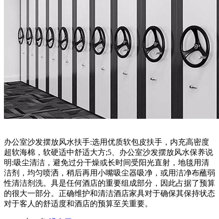
办公室沙发摆放风水扶手:选用优质软包皮扶手，内充高密度
超软海棉，软硬适中舒适大方;5、办公室沙发摆放风水保养说
明:吸尘清洁，避免过分干燥或长时间受阳光直射，地毯用清
洁剂，均匀喷洒，稍后再用小嘴吸尘器吸净，或用洁净布蘸弱
性清洁剂洗。具是任何酒店的重要组成部分，因此占据了预算
的很大一部分。正确维护和清洁酒店家具对于确保其保持状态
对于客人的舒适度和酒店的预算至关重要。