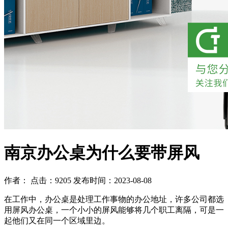
南京办公桌为什么要带屏风
作者： 点击：9205 发布时间：2023-08-08
在工作中，办公桌是处理工作事物的办公地址，许多公司都选
用屏风办公桌，一个小小的屏风能够将几个职工离隔，可是一
起他们又在同一个区域里边。