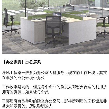
【办公家具】办公屏风
屏风工位桌一般多为办公室人群服务，现在的工作环境，其实
在单独的办公环境中办公
工作效率是高的，但是每个企业的负责人都想要合理的利用所
拥有的资源，如果让每个员
工都用有自己单独的独立办公空间，那样所利用的面积也是非
常大和浪费的。所以聪明的人