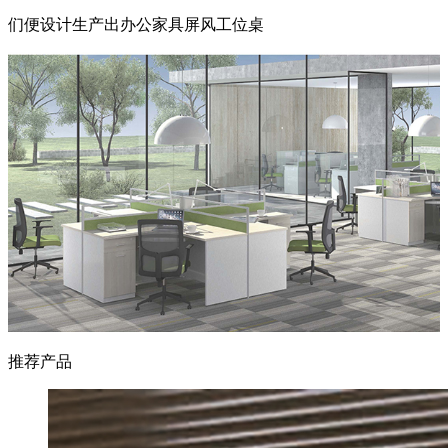
们便设计生产出办公家具屏风工位桌
推荐产品