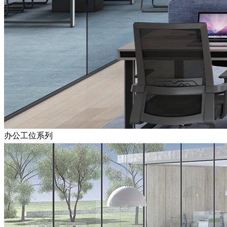
办公工位系列