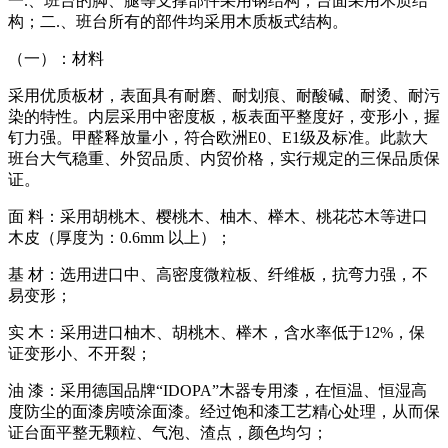
一.、班台的脚、腿等支撑部件采用钢结构，台面采用木质结
构；二.、班台所有的部件均采用木质板式结构。
（一）：材料
采用优质板材，表面具有耐磨、耐划痕、耐酸碱、耐烫、耐污
染的特性。内层采用中密度板，板表面平整度好，变形小，握
钉力强。甲醛释放量小，符合欧洲E0、E1级及标准。此款大
班台大气稳重、外贸品质、内贸价格，实行规定的三保品质保
证。
面 料：采用胡桃木、樱桃木、柚木、榉木、桃花芯木等进口
木皮（厚度为：0.6mm 以上）；
基 材：选用进口中、高密度微粒板、纤维板，抗弯力强，不
易变形；
实 木：采用进口柚木、胡桃木、榉木，含水率低于12%，保
证变形小、不开裂；
油 漆：采用德国品牌“IDOPA”木器专用漆，在恒温、恒湿高
度防尘的面漆房喷涂面漆。经过饱和漆工艺精心处理，从而保
证台面平整无颗粒、气泡、渣点，颜色均匀；