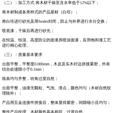
（二）：加工方式·将木材干燥至含水率低于12%以下；
将木材制成各类样式的产品基材（白坯）；
将白坯进行砂光及用Sealer封闭，防止与外界进行水分交换；
喷底漆，干燥后再进行砂光；
在恒温、恒湿、高度防尘的面漆房喷涂面漆，应用饱和漆工艺
进行精心处理。
（三）：质量基本要求
台面平整，平整度0.006mm，木皮及实木封边拼接紧密，外表
结合处缝隙小于0.1mm；
线条均匀齐整，转角过度自然；
台面平整，油漆无颗粒、气泡、渣点，颜色均匀（木材自然纹
理除外）；
产品用五金连接件拼接后，整体显得紧密，间隙细小且均匀；
整件产品纹理、木材颜色基本相符，过渡自然。