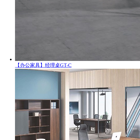
【办公家具】经理桌GT-C