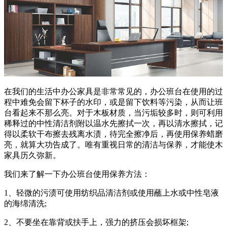
在我们的生活中办公家具是非常常见的，办公班台在使用的过
程中难免会留下杯子的水印，或是留下饮料等污染，从而让班
台看起来不那么亮。对于木板材质，当污垢较多时，则可利用
稀释过的中性清洁剂附以温水先擦拭一次，再以清水擦拭，记
得以柔软干布擦去残离水渍，待完全擦净后，再使用保养蜡磨
亮，就算大功告成了。唯有重视日常的清洁与保养，才能使木
家具历久弥新。
我们来了解一下办公班台使用保养方法：
1、轻微的污渍可使用纺织品清洁剂或使用蘸上水或中性皂液
的海绵清洗;
2、不要坐在靠背或扶手上，强力的挤压会损坏框架;